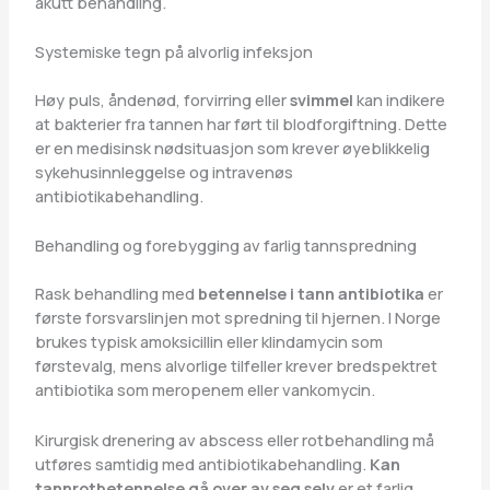
akutt behandling.
Systemiske tegn på alvorlig infeksjon
Høy puls, åndenød, forvirring eller
svimmel
kan indikere
at bakterier fra tannen har ført til blodforgiftning. Dette
er en medisinsk nødsituasjon som krever øyeblikkelig
sykehusinnleggelse og intravenøs
antibiotikabehandling.
Behandling og forebygging av farlig tannspredning
Rask behandling med
betennelse i tann antibiotika
er
første forsvarslinjen mot spredning til hjernen. I Norge
brukes typisk amoksicillin eller klindamycin som
førstevalg, mens alvorlige tilfeller krever bredspektret
antibiotika som meropenem eller vankomycin.
Kirurgisk drenering av abscess eller rotbehandling må
utføres samtidig med antibiotikabehandling.
Kan
tannrotbetennelse gå over av seg selv
er et farlig