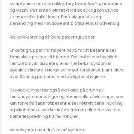
symptomer som stiv nakke, høy feber, kraftig hodepine
og lyssky. Pasienten blir raskt kritisk syk og kan utvikle
kramper eller falle i koma. Rask diagnostikk og
behandling med høydose antibiotika er livsnødvendig.
Risikofaktorer og sårbare pasientgrupper
Enkelte grupper har høyere risiko for at
betennelse i
tann
skal spre seg til hjernen. Pasienter med svekket
immunforsvar, diabetes, eller hjerte-kar sykdom er
spesielt sårbare. I Norge ser vi økt forekomst blant eldre
over 65 år og personer med dårlig tannhygiene.
Gravide kvinner har også økt risiko på grunn av
immunsystemendringer og hormonelle påvirkninger som
kan forverré
tannrotbetennelse i rotfylt tann
. Rykning
og alkoholbruk svekker kroppens naturlige forsvar mot
bakteriespredning fra munnhulen.
Varselsymptomer du ikke må ignorere