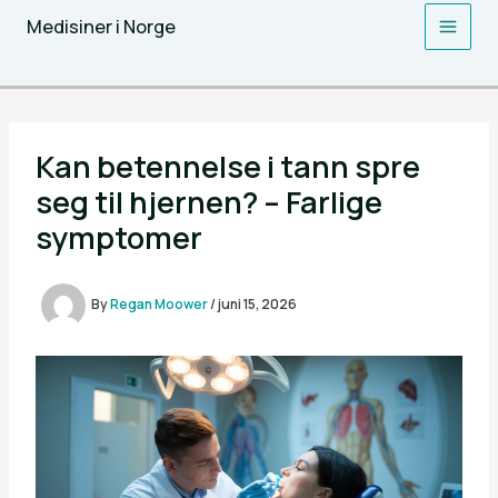
Skip
Medisiner i Norge
to
content
Kan betennelse i tann spre
seg til hjernen? – Farlige
symptomer
By
Regan Moower
/
juni 15, 2026