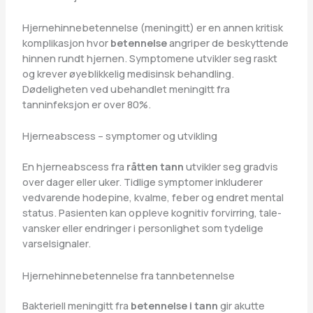
Hjernehinnebetennelse (meningitt) er en annen kritisk
komplikasjon hvor
betennelse
angriper de beskyttende
hinnen rundt hjernen. Symptomene utvikler seg raskt
og krever øyeblikkelig medisinsk behandling.
Dødeligheten ved ubehandlet meningitt fra
tanninfeksjon er over 80%.
Hjerneabscess – symptomer og utvikling
En hjerneabscess fra
råtten tann
utvikler seg gradvis
over dager eller uker. Tidlige symptomer inkluderer
vedvarende hodepine, kvalme, feber og endret mental
status. Pasienten kan oppleve kognitiv forvirring, tale-
vansker eller endringer i personlighet som tydelige
varselsignaler.
Hjernehinnebetennelse fra tannbetennelse
Bakteriell meningitt fra
betennelse i tann
gir akutte