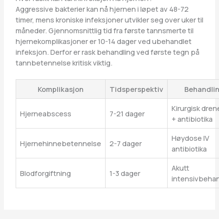
Aggressive bakterier kan nå hjernen i løpet av 48-72
timer, mens kroniske infeksjoner utvikler seg over uker til
måneder. Gjennomsnittlig tid fra første tannsmerte til
hjernekomplikasjoner er 10-14 dager ved ubehandlet
infeksjon. Derfor er rask behandling ved første tegn på
tannbetennelse kritisk viktig.
Komplikasjon
Tidsperspektiv
Behandli
Kirurgisk dren
Hjerneabscess
7-21 dager
+ antibiotika
Høydose IV
Hjernehinnebetennelse
2-7 dager
antibiotika
Akutt
Blodforgiftning
1-3 dager
intensivbehan