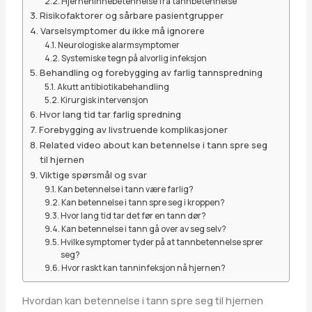
Hjernehinnebetennelse fra tannbetennelse
Risikofaktorer og sårbare pasientgrupper
Varselsymptomer du ikke må ignorere
Neurologiske alarmsymptomer
Systemiske tegn på alvorlig infeksjon
Behandling og forebygging av farlig tannspredning
Akutt antibiotikabehandling
Kirurgisk intervensjon
Hvor lang tid tar farlig spredning
Forebygging av livstruende komplikasjoner
Related video about kan betennelse i tann spre seg
til hjernen
Viktige spørsmål og svar
Kan betennelse i tann være farlig?
Kan betennelse i tann spre seg i kroppen?
Hvor lang tid tar det før en tann dør?
Kan betennelse i tann gå over av seg selv?
Hvilke symptomer tyder på at tannbetennelse sprer
seg?
Hvor raskt kan tanninfeksjon nå hjernen?
Hvordan kan betennelse i tann spre seg til hjernen