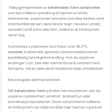
Tidlig gjenkjennelse av
betennelse i tann symptomer
som kan indikere spredning til hjernen er kritisk.
Vedvarende, pulserende tannpine som ikke bedres med
smertestillende kan være første tegn. Hevelse i ansikt,
spesielt rundt øyne eller kinn, indikerer at infeksjonen
sprer seg.
Systemiske symptomer som feber over 38,5°C,
svimmel
, kvalme eller generell sykdomsfølelse krever
øyeblikkelig tannlegebehandling. Hvis du opplever
endringer i syn, tale eller mental tilstand sammen med
tannpine, må du søke akutt medisinsk hjelp umiddelbart.
Neurologiske alarmsymptomer
Når
betennelse i tann
påvirker nervesystemet, kan du
oppleve nummenhet i ansiktet, dobbeltsyn eller
koordinasjonsproblemer. Disse symptomene indikerer
at infeksjonen har nådd områder nær hjernen og krever