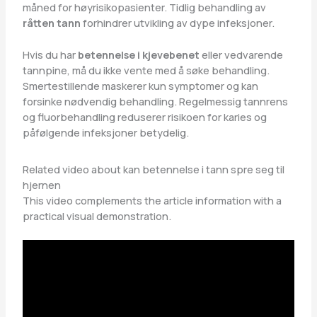
måned for høyrisikopasienter. Tidlig behandling av
råtten tann
forhindrer utvikling av dype infeksjoner.
Hvis du har
betennelse i kjevebenet
eller vedvarende
tannpine, må du ikke vente med å søke behandling.
Smertestillende maskerer kun symptomer og kan
forsinke nødvendig behandling. Regelmessig tannrens
og fluorbehandling reduserer risikoen for karies og
påfølgende infeksjoner betydelig.
Related video about kan betennelse i tann spre seg til
hjernen
This video complements the article information with a
practical visual demonstration.