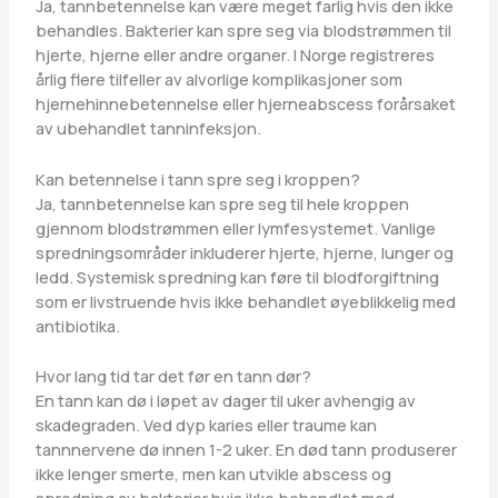
Ja, tannbetennelse kan være meget farlig hvis den ikke
behandles. Bakterier kan spre seg via blodstrømmen til
hjerte, hjerne eller andre organer. I Norge registreres
årlig flere tilfeller av alvorlige komplikasjoner som
hjernehinnebetennelse eller hjerneabscess forårsaket
av ubehandlet tanninfeksjon.
Kan betennelse i tann spre seg i kroppen?
Ja, tannbetennelse kan spre seg til hele kroppen
gjennom blodstrømmen eller lymfesystemet. Vanlige
spredningsområder inkluderer hjerte, hjerne, lunger og
ledd. Systemisk spredning kan føre til blodforgiftning
som er livstruende hvis ikke behandlet øyeblikkelig med
antibiotika.
Hvor lang tid tar det før en tann dør?
En tann kan dø i løpet av dager til uker avhengig av
skadegraden. Ved dyp karies eller traume kan
tannnervene dø innen 1-2 uker. En død tann produserer
ikke lenger smerte, men kan utvikle abscess og
spredning av bakterier hvis ikke behandlet med