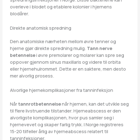
overleve i blodet og etablere kolonier i hjernens
blodårer.
Direkte anatomisk spredning
Den anatomiske nærheten mellom øvre tenner og
hjerne gjør direkte spredning mulig.
Tann nerve
betennelse
i øvre premolarer og molarer kan spre seg
oppover gjennom sinus maxillaris og videre til orbita
eller hjernehulrommet. Dette er en saktere, men desto
mer alvorlig prosess.
Alvorlige hjernekomplikasjoner fra tanninfeksjon
Når
tannrotbetennelse
når hjernen, kan det utvikle seg
til flere livstruende tilstander. Hjerneabscess er den
alvorligste komplikasjonen, hvor pus samler seg i
hjernevevet og skaper farlig trykk. I Norge registreres
15-20 tilfeller årlig av hjerneabscess relatert til
tanninfeksjoner.