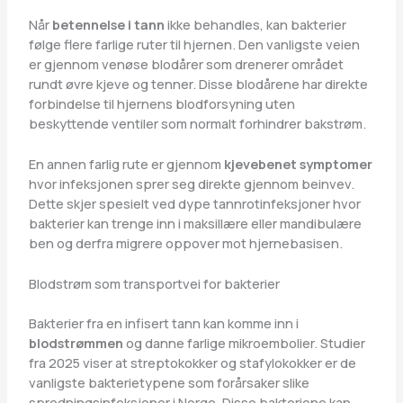
Når
betennelse i tann
ikke behandles, kan bakterier
følge flere farlige ruter til hjernen. Den vanligste veien
er gjennom venøse blodårer som drenerer området
rundt øvre kjeve og tenner. Disse blodårene har direkte
forbindelse til hjernens blodforsyning uten
beskyttende ventiler som normalt forhindrer bakstrøm.
En annen farlig rute er gjennom
kjevebenet symptomer
hvor infeksjonen sprer seg direkte gjennom beinvev.
Dette skjer spesielt ved dype tannrotinfeksjoner hvor
bakterier kan trenge inn i maksillære eller mandibulære
ben og derfra migrere oppover mot hjernebasisen.
Blodstrøm som transportvei for bakterier
Bakterier fra en infisert tann kan komme inn i
blodstrømmen
og danne farlige mikroembolier. Studier
fra 2025 viser at streptokokker og stafylokokker er de
vanligste bakterietypene som forårsaker slike
spredningsinfeksjoner i Norge. Disse bakteriene kan