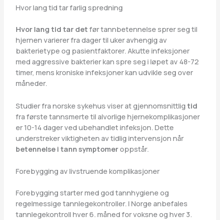
Hvor lang tid tar farlig spredning
Hvor lang tid tar det
før tannbetennelse sprer seg til
hjernen varierer fra dager til uker avhengig av
bakterietype og pasientfaktorer. Akutte infeksjoner
med aggressive bakterier kan spre seg i løpet av 48-72
timer, mens kroniske infeksjoner kan udvikle seg over
måneder.
Studier fra norske sykehus viser at gjennomsnittlig
tid
fra første tannsmerte til alvorlige hjernekomplikasjoner
er 10-14 dager ved ubehandlet infeksjon. Dette
understreker viktigheten av tidlig intervensjon når
betennelse i tann symptomer
oppstår.
Forebygging av livstruende komplikasjoner
Forebygging starter med god tannhygiene og
regelmessige tannlegekontroller. I Norge anbefales
tannlegekontroll hver 6. måned for voksne og hver 3.