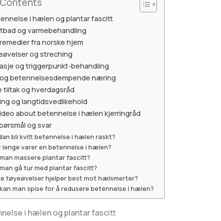
 Contents
ennelse i hælen og plantar fascitt
fotbad og varmebehandling
 remedier fra norske hjem
eøvelser og streching
asje og triggerpunkt-behandling
 og betennelsesdempende næring
 tiltak og hverdagsråd
ng og langtidsvedlikehold
ideo about betennelse i hælen kjerringråd
spørsmål og svar
an bli kvitt betennelse i hælen raskt?
 lenge varer en betennelse i hælen?
man massere plantar fascitt?
man gå tur med plantar fascitt?
ke tøyeøvelser hjelper best mot hælsmerter?
kan man spise for å redusere betennelse i hælen?
nelse i hælen og plantar fascitt