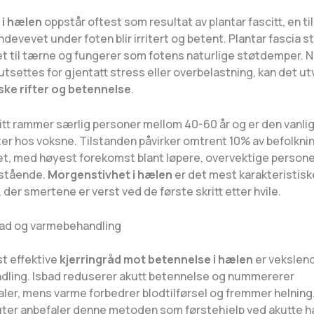
 i hælen
oppstår oftest som resultat av plantar fascitt, en ti
ndevevet under foten blir irritert og betent. Plantar fascia s
et til tærne og fungerer som fotens naturlige støtdemper. N
tsettes for gjentatt stress eller overbelastning, kan det ut
ke rifter og betennelse
.
citt rammer særlig personer mellom 40-60 år og er den vanli
ter hos voksne. Tilstanden påvirker omtrent 10% av befolkni
ivet, med høyest forekomst blant løpere, overvektige person
 stående.
Morgenstivhet i hælen
er det mest karakteristisk
er smertene er verst ved de første skritt etter hvile.
bad og varmebehandling
st effektive
kjerringråd mot betennelse i hælen
er vekslend
ling. Isbad reduserer akutt betennelse og nummererer
ler, mens varme forbedrer blodtilførsel og fremmer helning
uter anbefaler denne metoden som førstehjelp ved akutte 