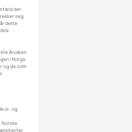
lstand der
trekker seg
år dette
vikle
gste årsaken
ngen i Norge
er og de som
e
e is- og
. Norske
hælsmerter.