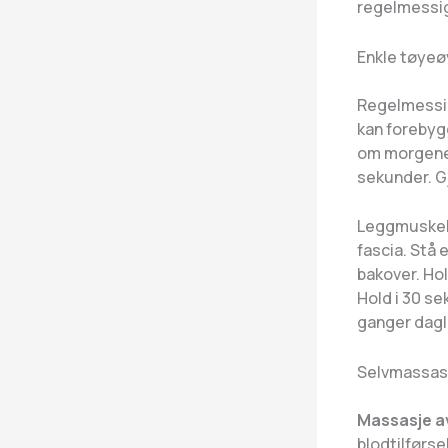
regelmessi
Enkle tøyeø
Regelmessi
kan forebygg
om morgenen
sekunder. Gj
Leggmuskel-
fascia. Stå
bakover. Hol
Hold i 30 s
ganger dagli
Selvmassasj
Massasje av
blodtilførs