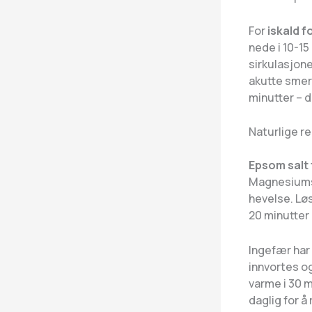
For
iskald 
nede i 10-15
sirkulasjon
akutte smert
minutter – 
Naturlige r
Epsom salt
Magnesiumsu
hevelse. Løs
20 minutter 
Ingefær har
innvortes og
varme i 30 m
daglig for å