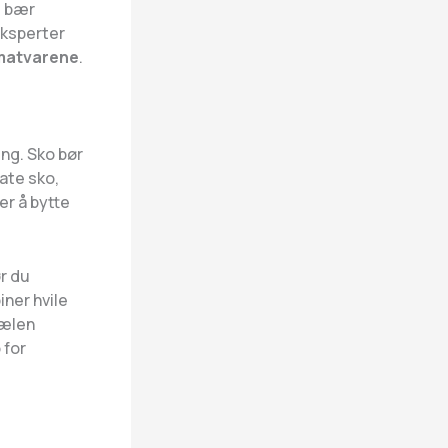
e bær
ksperter
matvarene
.
ng. Sko bør
ate sko,
er å bytte
ør du
ner hvile
hælen
 for