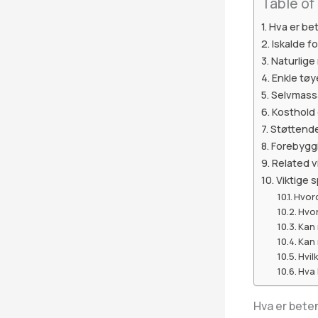
Table of
Hva er bet
Iskalde 
Naturlige
Enkle tøy
Selvmass
Kosthold
Støttende
Forebyggi
Related v
Viktige 
Hvord
Hvor
Kan 
Kan 
Hvil
Hva 
Hva er beten