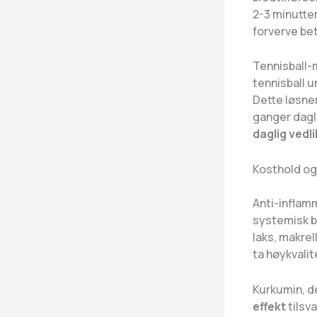
2-3 minutte
forverve be
Tennisball-
tennisball u
Dette løsner
ganger dagl
daglig vedl
Kosthold o
Anti-inflam
systemisk b
laks, makrel
ta høykvali
Kurkumin, d
effekt
tilsv