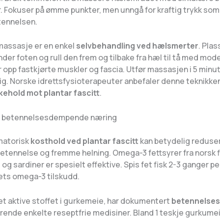
r. Fokuser på ømme punkter, men unngå for kraftig trykk som
tennelsen.
massasje er en enkel
selvbehandling ved hælsmerter
. Plas
nder foten og rull den frem og tilbake fra hæl til tå med mode
 opp fastkjørte muskler og fascia. Utfør massasjen i 5 minut
ig. Norske idrettsfysioterapeuter anbefaler denne teknikke
ikehold mot plantar fascitt
.
g betennelsesdempende næring
matorisk
kosthold ved plantar fascitt
kan betydelig reduse
etennelse og fremme helning. Omega-3 fettsyrer fra norsk 
l og sardiner er spesielt effektive. Spis fet fisk 2-3 ganger pe
tets omega-3 tilskudd.
et aktive stoffet i gurkemeie, har dokumentert
betennelse
arende enkelte reseptfrie medisiner. Bland 1 teskje gurkume