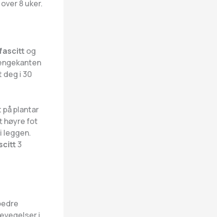
over 8 uker.
fascitt
og
 sengekanten
 deg i 30
 på plantar
t høyre fot
i leggen.
scitt
3
bedre
evegelser i