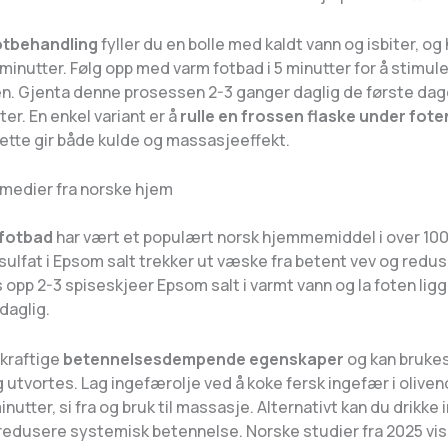
fotbehandling
fyller du en bolle med kaldt vann og isbiter, og
 minutter. Følg opp med varm fotbad i 5 minutter for å stimul
en. Gjenta denne prosessen 2-3 ganger daglig de første da
er. En enkel variant er å
rulle en frossen flaske under fote
dette gir både kulde og massasjeeffekt.
emedier fra norske hjem
 fotbad
har vært et populært norsk hjemmemiddel i over 100 
lfat i Epsom salt trekker ut væske fra betent vev og redus
 opp 2-3 spiseskjeer Epsom salt i varmt vann og la foten ligge 
daglig.
 kraftige
betennelsesdempende egenskaper
og kan bruke
 utvortes. Lag ingefærolje ved å koke fersk ingefær i oliveno
inutter, si fra og bruk til massasje. Alternativt kan du drikke
 redusere systemisk betennelse. Norske studier fra 2025 vis