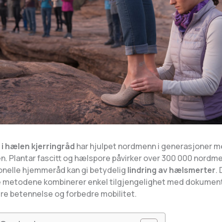
i hælen kjerringråd
har hjulpet nordmenn i generasjoner me
n. Plantar fascitt og hælspore påvirker over 300 000 nordme
onelle hjemmeråd kan gi betydelig
lindring av hælsmerter
.
 metodene kombinerer enkel tilgjengelighet med dokument
ere betennelse og forbedre mobilitet.