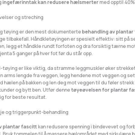
g
ingefærinntak kan redusere hælsmerter
med opptil 40% 
velser og streching
g tøying er den mest dokumenterte
behandling av plantar 
e tilbakefall. Håndkletøyingen er spesielt effektiv: sitt på
, legg et håndkle rundt forfoten og dra forsiktig tærne mot
enta 5 ganger på hver fot før du står opp.
tøying er like viktig, da stramme leggmuskler øker strekket
 en arms lengde fra veggen, legg hendene mot veggen og set
d hælen på bakken og len deg mot veggen til du føler strekk 
ekunder og bytt ben. Utfør denne
tøyeøvelsen for plantar fa
g for beste resultat.
e og triggerpunkt-behandling
 plantar fascitt
kan redusere spenning i bindevevet og for
el. Bruk tommelen til å massere hælområdet med sirkulære b