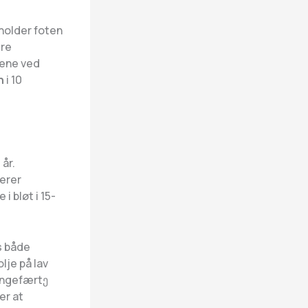
 holder foten
ere
gene ved
n
i 10
år.
erer
i bløt i 15-
s både
lje på lav
 ingefærtე
er at