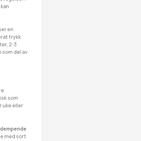
 kan
ser en
rat trykk.
ter, 2-3
n som del av
re
fisk som
r uke eller
sdempende
ie med sort