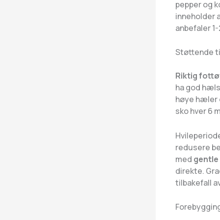
pepper og k
inneholder 
anbefaler 1-
Støttende t
Riktig fottø
ha god hælst
høye hæler 
sko hver 6 m
Hvileperiode
redusere be
med
gentle
direkte. Gra
tilbakefall a
Forebygging