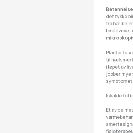
Betennelse
det tykke bi
fra hælbein
bindevevet u
mikroskopis
Plantar fas
til hælsmer
i løpet av l
jobber mye
symptomet, d
Iskalde fot
Et av de me
varmebehand
smertesigna
fisioterape