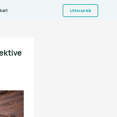
kart
Utforsk Nå
ektive