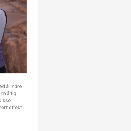
d å lindre
nn årlig,
 Disse
ert effekt