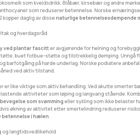
okosmelk som kveldsdrikk. Blåbær, kirsebær og andre mørk
anthocyaner som reduserer betennelse. Norske ernæringse
2 kopper daglig av disse
naturlige betennelsesdempende 
iltak og hverdagsråd
y ved plantar fascitt
er avgjørende for helning og forebyggi
øtte, buet fotbue-støtte og tilstrekkelig demping. Unngå fl
og barfotgåing på harde underlag. Norske podiatere anbefal
åned ved aktiv tilstand.
r er like viktige som aktiv behandling. Ved akutte smerter b
lastende aktiviteter som løping og langvarig stående. Kombi
 bevegelse som svømming
eller sykling som ikke belaster 
dvis økning av aktivitet etter smertelindring reduserer risiko
v
betennelse i hælen
.
 og langtidsvedlikehold