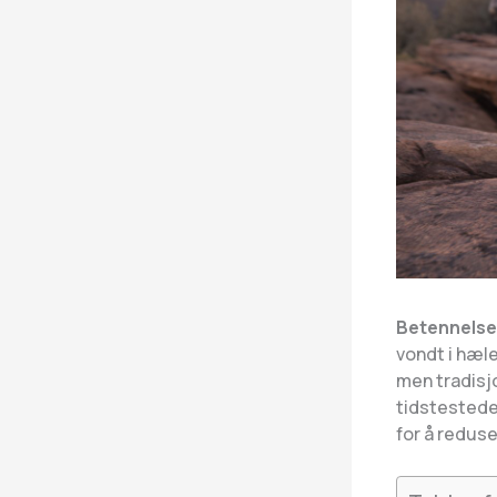
Betennelse 
vondt i hæle
men tradisj
tidstestede
for å redus