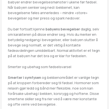
babyer endrer bevegelsesmønster i ukene før fødsel.
Når babyen senker seg ned i bekkenet, kan
bevegelsene føles annerledes – mindre «store»
bevegelser og mer press og spark nedover.
Du bør fortsatt kjenne
babyens bevegelser
daglig, selv
om karakteren på disse endrer seg. Hvis du merker en
betydelig nedgang i bevegelser, eller babyen slutter å
bevege seg normalt, er det viktig å kontakte
fødeavdelingen umiddelbart. Normal aktivitet er et tegn
på at babyen har det bra og er klar for fødselen.
Smerter og ubehag som fødselsvarsel
Smerter i symfysen
og bekkenområdet er vanlige tegn
på at kroppen forbereder seg til fødsel. Hormoner som
relaxin gjør ledd og bånd mer fleksible, noe som kan
forårsake ubehag i bekken, korsrygg og hoftene. Disse
smertene skiller seg fra rier ved å være mer konstante
og ofte verre ved bevegelse.