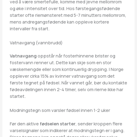
ved å være smertefulle, komme med jevne mellomrom
og øke i intensitet over tid. Hos førstegangsfødende
starter ofte riemønsteret med 5-7 minutters mellomrom,
mens andregangsfødende kan oppleve kortere
intervaller fra start.
Vatnavgang (vannbrudd)
Vatnavgang
oppstår når fosterhinnene brister og
fostervann renner ut. Dette kan skje som en stor
væskemengde eller som kontinuerlig drypping. I Norge
opplever cirka 15% av kvinner vatnavgang som det
første tegnet på fødsel. Når vannet går, bør du kontakte
fødeavdelingen innen 2-4 timer, selv om rierne ikke har
startet.
Modningstegn som varsler fødsel innen 1-2 uker
Før den aktive
fødselen starter
, sender kroppen flere
varselsignaler som indikerer at modningstegn er i gang.
Disse tegnene kan oppstå dager eller uker før selve