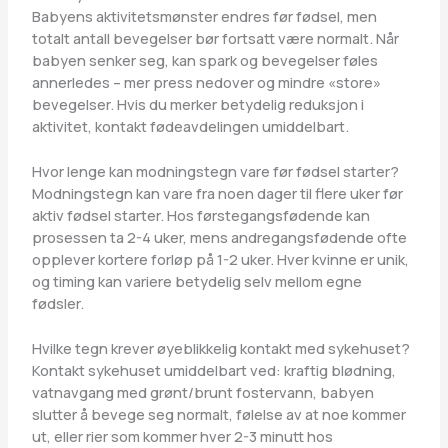
Babyens aktivitetsmønster endres før fødsel, men
totalt antall bevegelser bør fortsatt være normalt. Når
babyen senker seg, kan spark og bevegelser føles
annerledes – mer press nedover og mindre «store»
bevegelser. Hvis du merker betydelig reduksjon i
aktivitet, kontakt fødeavdelingen umiddelbart.
Hvor lenge kan modningstegn vare før fødsel starter?
Modningstegn kan vare fra noen dager til flere uker før
aktiv fødsel starter. Hos førstegangsfødende kan
prosessen ta 2-4 uker, mens andregangsfødende ofte
opplever kortere forløp på 1-2 uker. Hver kvinne er unik,
og timing kan variere betydelig selv mellom egne
fødsler.
Hvilke tegn krever øyeblikkelig kontakt med sykehuset?
Kontakt sykehuset umiddelbart ved: kraftig blødning,
vatnavgang med grønt/brunt fostervann, babyen
slutter å bevege seg normalt, følelse av at noe kommer
ut, eller rier som kommer hver 2-3 minutt hos