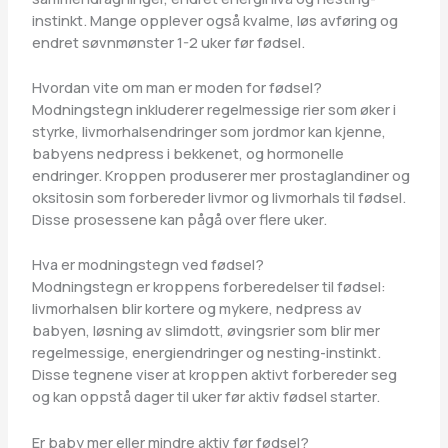
instinkt. Mange opplever også kvalme, løs avføring og
endret søvnmønster 1-2 uker før fødsel.
Hvordan vite om man er moden for fødsel?
Modningstegn inkluderer regelmessige rier som øker i
styrke, livmorhalsendringer som jordmor kan kjenne,
babyens nedpress i bekkenet, og hormonelle
endringer. Kroppen produserer mer prostaglandiner og
oksitosin som forbereder livmor og livmorhals til fødsel.
Disse prosessene kan pågå over flere uker.
Hva er modningstegn ved fødsel?
Modningstegn er kroppens forberedelser til fødsel:
livmorhalsen blir kortere og mykere, nedpress av
babyen, løsning av slimdott, øvingsrier som blir mer
regelmessige, energiendringer og nesting-instinkt.
Disse tegnene viser at kroppen aktivt forbereder seg
og kan oppstå dager til uker før aktiv fødsel starter.
Er baby mer eller mindre aktiv før fødsel?