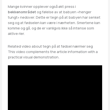
Mange kvinner opplever også økt press i
bekkenområdet
og følelse av at babyen «henger
tungt» nedover. Dette er tegn på at babyen har senket
seg og at fødselen kan være i nærheten. Smertene kan
komme og gå, og de er vanligvis ikke så intense som
aktive rier.
Related video about tegn på at fødsel nærmer seg
This video complements the article information with a
practical visual demonstration.