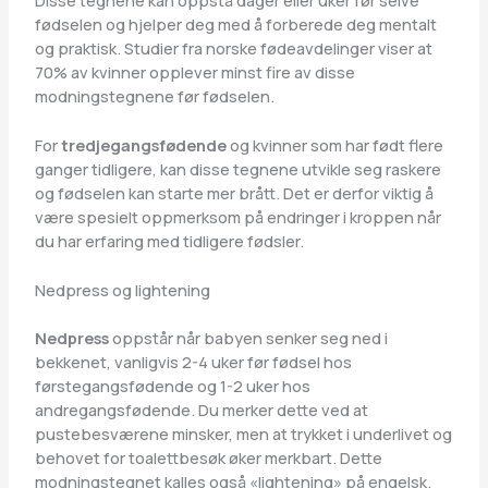
fødselen og hjelper deg med å forberede deg mentalt
og praktisk. Studier fra norske fødeavdelinger viser at
70% av kvinner opplever minst fire av disse
modningstegnene før fødselen.
For
tredjegangsfødende
og kvinner som har født flere
ganger tidligere, kan disse tegnene utvikle seg raskere
og fødselen kan starte mer brått. Det er derfor viktig å
være spesielt oppmerksom på endringer i kroppen når
du har erfaring med tidligere fødsler.
Nedpress og lightening
Nedpress
oppstår når babyen senker seg ned i
bekkenet, vanligvis 2-4 uker før fødsel hos
førstegangsfødende og 1-2 uker hos
andregangsfødende. Du merker dette ved at
pustebesværene minsker, men at trykket i underlivet og
behovet for toalettbesøk øker merkbart. Dette
modningstegnet kalles også «lightening» på engelsk.