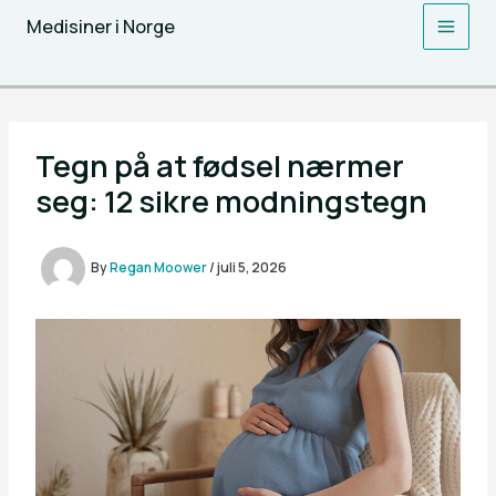
Skip
Medisiner i Norge
to
content
Tegn på at fødsel nærmer
seg: 12 sikre modningstegn
By
Regan Moower
/
juli 5, 2026