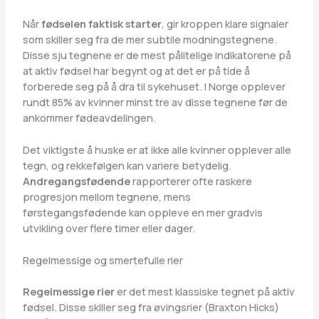
Når
fødselen faktisk starter
, gir kroppen klare signaler
som skiller seg fra de mer subtile modningstegnene.
Disse sju tegnene er de mest pålitelige indikatorene på
at aktiv fødsel har begynt og at det er på tide å
forberede seg på å dra til sykehuset. I Norge opplever
rundt 85% av kvinner minst tre av disse tegnene før de
ankommer fødeavdelingen.
Det viktigste å huske er at ikke alle kvinner opplever alle
tegn, og rekkefølgen kan variere betydelig.
Andregangsfødende
rapporterer ofte raskere
progresjon mellom tegnene, mens
førstegangsfødende kan oppleve en mer gradvis
utvikling over flere timer eller dager.
Regelmessige og smertefulle rier
Regelmessige rier
er det mest klassiske tegnet på aktiv
fødsel. Disse skiller seg fra øvingsrier (Braxton Hicks)