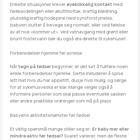
Enkelte situasjoner krever
øyeblikkelig kontakt
med
fødeavdelingen eller akuttmottak: kraftig blødning,
plutselig kraftig hodepine med synsforstyrrelse,
babyen slutter å bevege seg normalt, eller ved følelse
av at noe «kommer ut». Ved vatnavgang med grønt eller
brunt fostervann bør du også dra direkte til sykehuset.
Forberedelser hjemme før avreise
Når
tegn på fødsel
begynner, er det lurt å fullføre noen
enkle forberedelser hjemme. Dette inkluderer å spise
lett mat hvis du har appetitt, dusje hvis mulig, og sørge
for at sykehusveska er klar. Mange velger også å
informere personer som skal passe eventuelle søsken
eller andre praktiske ordninger som må på plass.
Babyens aktivitetsmønster før fødsel
Et viktig spørsmål mange stiller seg er:
Er baby mer eller
mindre aktiv før fødsel?
Svaret varierer, men de fleste