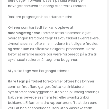
flere dager i forveien basert på små endringer i
bevegelsesmønster, energi eller fysisk komfort.
Raskere progresjon hos erfarne mødre
Kvinner som har født før kan oppleve at
modningstegnene
kommer tettere sammen og at
overgangen fra tidlige tegn til aktiv fødsel skjer raskere.
Livmorhalsen er ofte «mer moden» fra tidligere fødsler,
og rierne kan bli effektive tidligere i prosessen. Dette
betyr at erfarne mødre bør være forberedt på å dra til
sykehuset raskere når tegnene begynner.
Atypiske tegn hos flergangsfødende
Rare tegn på fødsel
forekommer oftere hos kvinner
som har født flere ganger. Dette kan inkludere
symptomer som ryggvondt uten rier, plutselig endring i
babyens bevegelsesmønster, eller uvanlig trykk i
bekkenet. Erfarne mødre rapporterer ofte at de «bare
vet» at noe er annerledes, selv uten klassiske tegn.