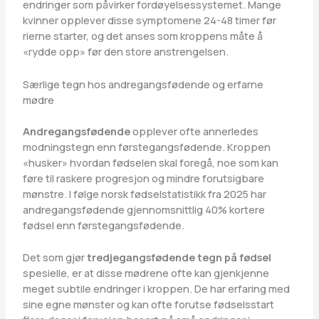
endringer som påvirker fordøyelsessystemet. Mange
kvinner opplever disse symptomene 24-48 timer før
rierne starter, og det anses som kroppens måte å
«rydde opp» før den store anstrengelsen.
Særlige tegn hos andregangsfødende og erfarne
mødre
Andregangsfødende
opplever ofte annerledes
modningstegn enn førstegangsfødende. Kroppen
«husker» hvordan fødselen skal foregå, noe som kan
føre til raskere progresjon og mindre forutsigbare
mønstre. I følge norsk fødselstatistikk fra 2025 har
andregangsfødende gjennomsnittlig 40% kortere
fødsel enn førstegangsfødende.
Det som gjør
tredjegangsfødende tegn på fødsel
spesielle, er at disse mødrene ofte kan gjenkjenne
meget subtile endringer i kroppen. De har erfaring med
sine egne mønster og kan ofte forutse fødselsstart