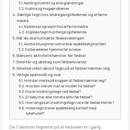
Nesting instinkt og energiendringer
Kvalme og mageproblemer
Særlige tegn hos andregangsfødende og erfarne
mødre
Raskere progresjon hos erfarne mødre
Atypiske tegn hos flergangsfødende
Når du skal kontakte fødeavdelingen
Akutte situasjoner som krever øyeblikkelig kontakt
Forberedelser hjemme før avreise
Babyens aktivitetsmønster før fødsel
Smerter og ubehag som fødselsvarsel
Related video about tegn på at fødsel nærmer seg
Viktige spørsmål og svar
Hvordan merke på kroppen at fødsel nærmer seg?
Hvordan vite om man er moden for fødsel?
Hva er modningstegn ved fødsel?
Er baby mer eller mindre aktiv før fødsel?
Hvor lenge kan modningstegn vare før fødsel starter?
Hvilke tegn krever øyeblikkelig kontakt med
sykehuset?
De 7 sikreste tegnene på at fødselen er i gang