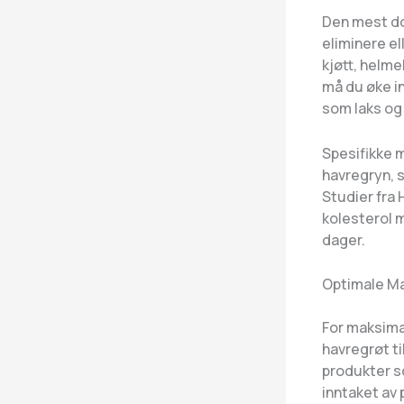
Den mest d
eliminere el
kjøtt, helme
må du øke in
som laks og 
Spesifikke 
havregryn, s
Studier fra 
kolesterol 
dager.
Optimale Ma
For maksimal
havregrøt til
produkter s
inntaket av 