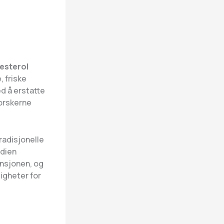
esterol
, friske
d å erstatte
forskerne
radisjonelle
udien
ensjonen, og
igheter for