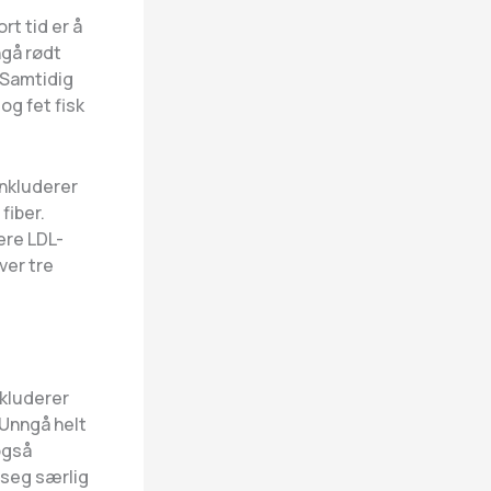
rt tid er å
ngå rødt
. Samtidig
og fet fisk
nkluderer
fiber.
ere LDL-
ver tre
kluderer
. Unngå helt
også
 seg særlig