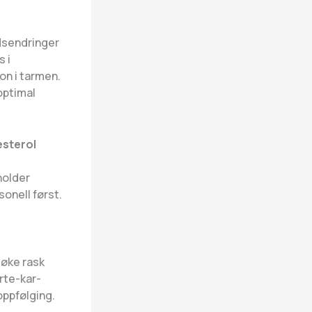
dsendringer
s i
on i tarmen.
optimal
esterol
holder
onell først.
øke rask
rte-kar-
oppfølging.