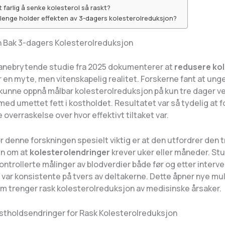
t farlig å senke kolesterol så raskt?
 lenge holder effekten av 3-dagers kolesterolreduksjon?
 Bak 3-dagers Kolesterolreduksjon
nebrytende studie fra 2025 dokumenterer at
redusere kol
r en myte, men vitenskapelig realitet. Forskerne fant at unge
unne oppnå målbar kolesterolreduksjon på kun tre dager ve
med umettet fett i kostholdet. Resultatet var så tydelig at 
e overraskelse over hvor effektivt tiltaket var.
 denne forskningen spesielt viktig er at den utfordrer den t
en om at
kolesterolendringer
krever uker eller måneder. St
ontrollerte målinger av blodverdier både før og etter interv
var konsistente på tvers av deltakerne. Dette åpner nye mul
m trenger rask kolesterolreduksjon av medisinske årsaker.
ostholdsendringer for Rask Kolesterolreduksjon