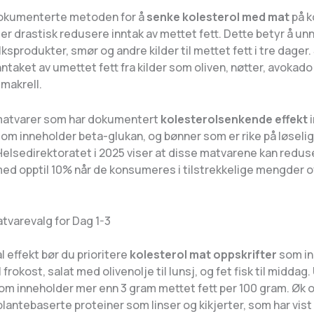
okumenterte metoden for å
senke kolesterol med mat
på ko
ler drastisk redusere inntak av mettet fett. Dette betyr å un
lksprodukter, smør og andre kilder til mettet fett i tre dager
ntaket av umettet fett fra kilder som oliven, nøtter, avokado 
makrell.
matvarer som har dokumentert
kolesterolsenkende effekt
i
om inneholder beta-glukan, og bønner som er rike på løselig 
Helsedirektoratet i 2025 viser at disse matvarene kan redus
med opptil 10% når de konsumeres i tilstrekkelige mengder o
tvarevalg for Dag 1-3
 effekt bør du prioritere
kolesterol mat oppskrifter
som in
 frokost, salat med olivenolje til lunsj, og fet fisk til middag
om inneholder mer enn 3 gram mettet fett per 100 gram. Øk 
plantebaserte proteiner som linser og kikjerter, som har vist