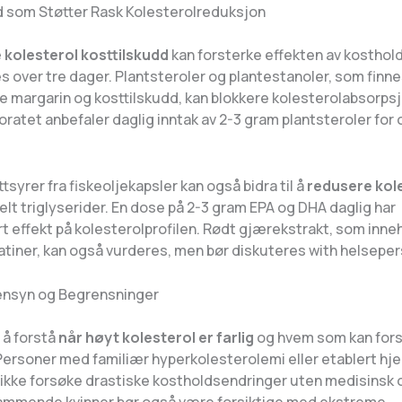
d som Støtter Rask Kolesterolreduksjon
 kolesterol kosttilskudd
kan forsterke effekten av kosthol
s over tre dager. Plantsteroler og plantestanoler, som finne
e margarin og kosttilskudd, kan blokkere kolesterolabsorpsj
ratet anbefaler daglig inntak av 2-3 gram plantsteroler for 
syrer fra fiskeoljekapsler kan også bidra til å
redusere kol
ielt triglyserider. En dose på 2-3 gram EPA og DHA daglig har
 effekt på kolesterolprofilen. Rødt gjærekstrakt, som inne
atiner, kan også vurderes, men bør diskuteres with helsepers
ensyn og Begrensninger
g å forstå
når høyt kolesterol er farlig
og hvem som kan fors
Personer med familiær hyperkolesterolemi eller etablert hje
ikke forsøke drastiske kostholdsendringer uten medisinsk 