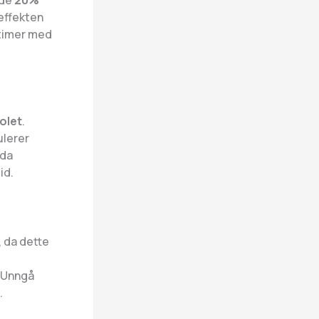
dde
20%
effekten
 timer med
olet
.
ulerer
 da
id.
 da dette
 Unngå
.