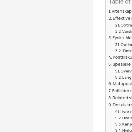
Table of
Vitenskap
Effektive
Optim
Væsk
Fysisk Ak
Optim
Timin
Kosttilsk
Spesiell
Overv
Langt
Matoppskr
Feilkilder
Related v
Det du tr
Hvor r
Hva s
Kan j
Hvilk