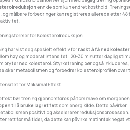
spesifikk kostholdsintervensjon med daglig trening oppnå
esterolreduksjon
enn de som kun endret kosthold. Trenings
t, og målbare forbedringer kan registreres allerede etter 48
ktivitet.
eningsformer for Kolesterolreduksjon
ning har vist seg spesielt effektiv for
raskt å få ned kolester
llom høy og moderat intensitet i 20-30 minutter daglig stim
 bryter ned kolesterol. Styrketrening bør også inkluderes,
 øker metabolismen og forbedrer kolesterolprofilen over t
tensitet for Maksimal Effekt
 effekt bør trening gjennomføres på tom mave om morgenen,
pen til å bruke lagret fett
som energikilde. Dette påvirker
etabolismen positivt og akselererer reduksjonsprosessen.
ter rett før måltider, da dette kan påvirke matinntak negativt