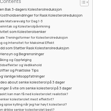
 Contents
en Bak 3-dagers Kolesterolreduksjon
 Kostholdsendringer for Rask Kolesterolreduksjon
ale Matvarevalg for Dag 1-3
einntak og Kolesterolpåvirkning
tivitet som Kolesterolsenker
ale Treningsformer for Kolesterolreduksjon
g og Intensitet for Maksimal Effekt
udd som Støtter Rask Kolesterolreduksjon
e Hensyn og Begrensninger
åking og Oppfølging
idseffekter og Vedlikehold
ifter og Praktiske Tips
 og Vanlige Misoppfatninger
ideo about senke kolesterol på 3 dager
enger å vite om senke kolesterol på 3 dager
askt kan man få ned kolesterolet realistisk?
enker kolesterolet mest effektivt?
eg spise kylling når jeg har høyt kolesterol?
en drikke senker kolesterolet best?