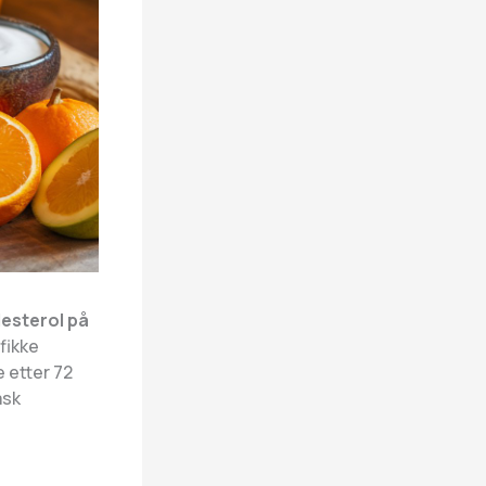
esterol på
fikke
 etter 72
ask