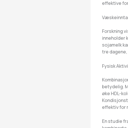
effektive fo
Væskeinntak
Forskning vis
inneholder 
sojamelk kan
tre dagene,
Fysisk Akti
Kombinasjo
betydelig. 
øke HDL-kol
Kondisjonst
effektiv for
En studie f