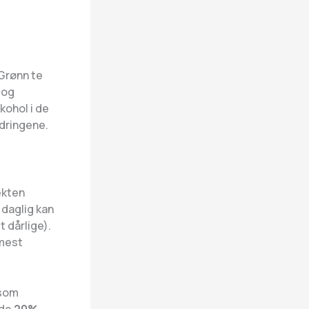
 Grønn te
 og
kohol i de
ndringene.
ekten
 daglig kan
 dårlige).
 mest
 som