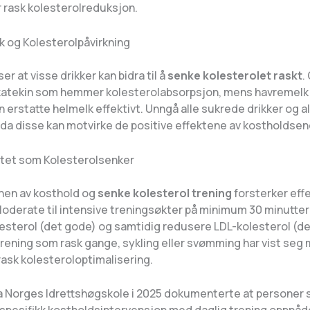
r rask kolesterolreduksjon.
 og Kolesterolpåvirkning
er at visse drikker kan bidra til å
senke kolesterolet raskt
.
katekin som hemmer kolesterolabsorpsjon, mens havremelk
 erstatte helmelk effektivt. Unngå alle sukrede drikker og al
 da disse kan motvirke de positive effektene av kostholdse
vitet som Kolesterolsenker
nen av kosthold og
senke kolesterol trening
forsterker eff
Moderate til intensive treningsøkter på minimum 30 minutter
esterol (det gode) og samtidig redusere LDL-kolesterol (det
rening som rask gange, sykling eller svømming har vist seg
 rask kolesteroloptimalisering.
ra Norges Idrettshøgskole i 2025 dokumenterte at personer