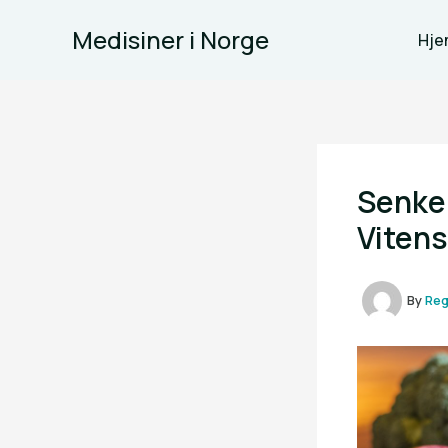
Skip
Medisiner i Norge
to
Hje
content
Senke 
Viten
By
Re