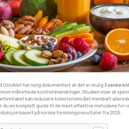
d OsloMet har nylig dokumentert at det er mulig å
senke kol
nom målrettede kostholdsendringer. Studien viser at spesi
fettinntaket kan redusere kolesterolnivået merkbart allerede
år du en komplett guide til de mest effektive metodene for r
eduksjon basert på norske forskningsresultater fra 2025.