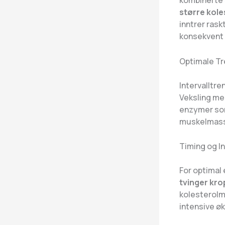
kombinerte 
større kol
inntrer rask
konsekvent a
Optimale Tr
Intervalltre
Veksling me
enzymer som
muskelmasse
Timing og In
For optimal
tvinger krop
kolesterolm
intensive øk