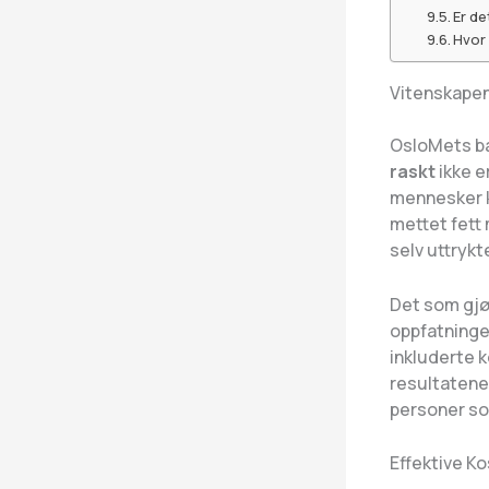
Er de
Hvor
Vitenskapen
OsloMets ba
raskt
ikke e
mennesker k
mettet fett 
selv uttrykt
Det som gjør
oppfatning
inkluderte k
resultatene 
personer so
Effektive K