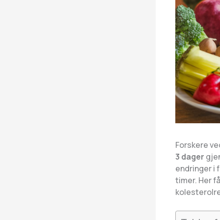
Forskere ve
3 dager
gjen
endringer i 
timer. Her f
kolesterolr