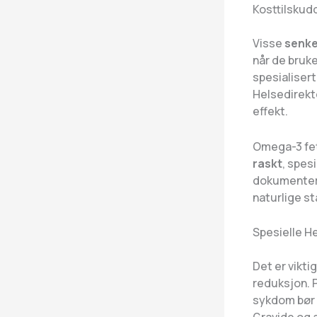
Kosttilskud
Visse
senke
når de bruke
spesialisert
Helsedirekto
effekt.
Omega-3 fett
raskt
, spes
dokumentert
naturlige st
Spesielle H
Det er vikti
reduksjon. 
sykdom bør 