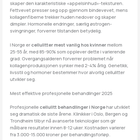
skaper den karakteristiske «appelsinhud»-teksturen.
Fettvevet presser seg opp gjennom bindevevet, mens
kollagenfiberne trekker huden nedover og skaper
dimpler. Hormonelle endringer, særlig østrogen-
svingninger, forverrer tilstanden betydelig.
I Norge er
cellulitter mest vanlig hos kvinner
mellom
25-55 år, med 85-90% som opplever dette i varierende
grad. Overgangsalderen forverrer problemet når
kollagenproduksjonen synker med 2-4% årlig. Genetikk,
livsstil og hormoner bestemmer hvor alvorlig cellulitter
utvikler seg.
Mest effektive profesjonelle behandlinger 2025
Profesjonelle
cellulitt behandlinger i Norge
har utviklet
seg dramatisk de siste årene. Klinikker i Oslo, Bergen og
Trondheim tilbyr nå avanserte teknologier som gir
målbare resultater innen 8-12 uker. Kostnaden varierer
fra 3.000-15.000 kroner per behandlingsforløp.