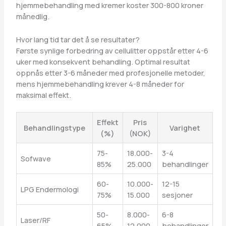
hjemmebehandling med kremer koster 300-800 kroner
månedlig.
Hvor lang tid tar det å se resultater?
Første synlige forbedring av cellulitter oppstår etter 4-6
uker med konsekvent behandling. Optimal resultat
oppnås etter 3-6 måneder med profesjonelle metoder,
mens hjemmebehandling krever 4-8 måneder for
maksimal effekt.
Effekt
Pris
Behandlingstype
Varighet
(%)
(NOK)
75-
18.000-
3-4
Sofwave
85%
25.000
behandlinger
60-
10.000-
12-15
LPG Endermologi
75%
15.000
sesjoner
50-
8.000-
6-8
Laser/RF
65%
12.000
behandlinger