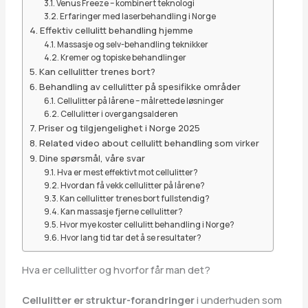
Venus Freeze – kombinert teknologi
Erfaringer med laserbehandling i Norge
Effektiv cellulitt behandling hjemme
Massasje og selv-behandling teknikker
Kremer og topiske behandlinger
Kan cellulitter trenes bort?
Behandling av cellulitter på spesifikke områder
Cellulitter på lårene – målrettede løsninger
Cellulitter i overgangsalderen
Priser og tilgjengelighet i Norge 2025
Related video about cellulitt behandling som virker
Dine spørsmål, våre svar
Hva er mest effektivt mot cellulitter?
Hvordan få vekk cellulitter på lårene?
Kan cellulitter trenes bort fullstendig?
Kan massasje fjerne cellulitter?
Hvor mye koster cellulitt behandling i Norge?
Hvor lang tid tar det å se resultater?
Hva er cellulitter og hvorfor får man det?
Cellulitter er struktur-forandringer
i underhuden som