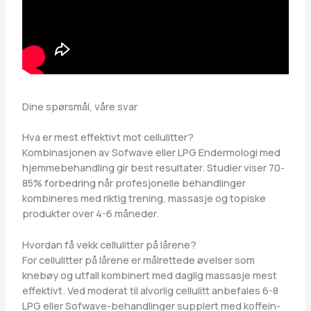
Dine spørsmål, våre svar
Hva er mest effektivt mot cellulitter?
Kombinasjonen av Sofwave eller LPG Endermologi med
hjemmebehandling gir best resultater. Studier viser 70-
85% forbedring når profesjonelle behandlinger
kombineres med riktig trening, massasje og topiske
produkter over 4-6 måneder.
Hvordan få vekk cellulitter på lårene?
For cellulitter på lårene er målrettede øvelser som
knebøy og utfall kombinert med daglig massasje mest
effektivt. Ved moderat til alvorlig cellulitt anbefales 6-8
LPG eller Sofwave-behandlinger supplert med koffein-