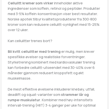
Cellulitt kremer som virker
inneholder aktive
ingredienser som koffein, retinol og peptider. Produkter
med 3-5% koffein-konsentrasjon viser best resultater.
Norske apotek tilbyr kvalitetsprodukterer fra 300-800
kroner som kan redusere cellulitt-synlighet med 15-25%
over 12 uker.
Kan cellulitter trenes bort?
Bli kvitt cellulitter med trening
er mulig, men krever
spesifikke øvelser og realistiske forventninger.
Styrketrening kombinert med kardiovaskulær trening
kan forbedre cellulitt-utseendet med 30-40% over 6
måneder gjennom redusert kroppsfett og økt
muskelmasse.
De mest effektive øvelsene inkluderer knebøy, utfall,
deadlift og squat-varianter som
strammer lår og
rumpe-muskulatur
. Kombiner med høy-intensitets
intervall-trening (HIIT) 3-4 ganger per uke for optimal