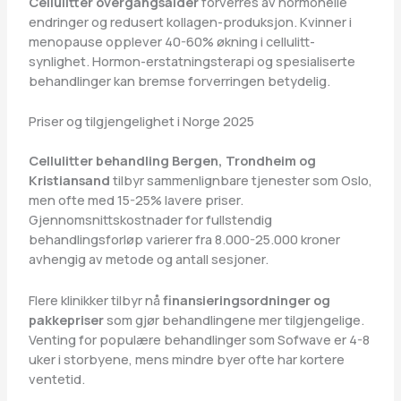
Cellulitter overgangsalder
forverres av hormonelle
endringer og redusert kollagen-produksjon. Kvinner i
menopause opplever 40-60% økning i cellulitt-
synlighet. Hormon-erstatningsterapi og spesialiserte
behandlinger kan bremse forverringen betydelig.
Priser og tilgjengelighet i Norge 2025
Cellulitter behandling Bergen, Trondheim og
Kristiansand
tilbyr sammenlignbare tjenester som Oslo,
men ofte med 15-25% lavere priser.
Gjennomsnittskostnader for fullstendig
behandlingsforløp varierer fra 8.000-25.000 kroner
avhengig av metode og antall sesjoner.
Flere klinikker tilbyr nå
finansieringsordninger og
pakkepriser
som gjør behandlingene mer tilgjengelige.
Venting for populære behandlinger som Sofwave er 4-8
uker i storbyene, mens mindre byer ofte har kortere
ventetid.