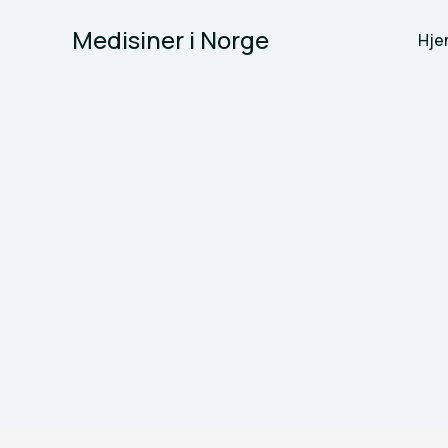
Skip
Medisiner i Norge
to
Hje
content