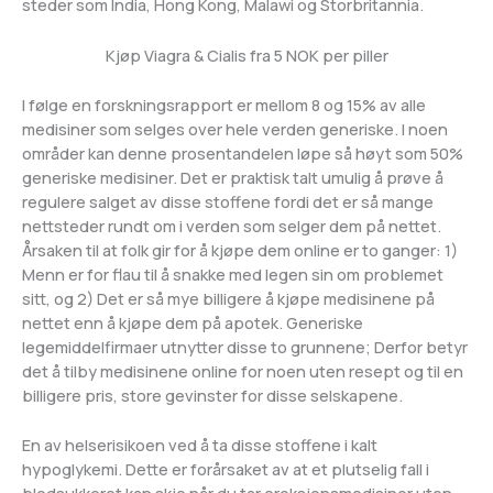
steder som India, Hong Kong, Malawi og Storbritannia.
Kjøp Viagra & Cialis fra 5 NOK per piller
I følge en forskningsrapport er mellom 8 og 15% av alle
medisiner som selges over hele verden generiske. I noen
områder kan denne prosentandelen løpe så høyt som 50%
generiske medisiner. Det er praktisk talt umulig å prøve å
regulere salget av disse stoffene fordi det er så mange
nettsteder rundt om i verden som selger dem på nettet.
Årsaken til at folk gir for å kjøpe dem online er to ganger: 1)
Menn er for flau til å snakke med legen sin om problemet
sitt, og 2) Det er så mye billigere å kjøpe medisinene på
nettet enn å kjøpe dem på apotek. Generiske
legemiddelfirmaer utnytter disse to grunnene; Derfor betyr
det å tilby medisinene online for noen uten resept og til en
billigere pris, store gevinster for disse selskapene.
En av helserisikoen ved å ta disse stoffene i kalt
hypoglykemi. Dette er forårsaket av at et plutselig fall i