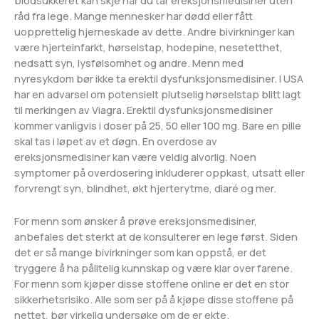
blodsukkeret kan skje når du tar ereksjonsmedisiner uten
råd fra lege. Mange mennesker har dødd eller fått
uopprettelig hjerneskade av dette. Andre bivirkninger kan
være hjerteinfarkt, hørselstap, hodepine, nesetetthet,
nedsatt syn, lysfølsomhet og andre. Menn med
nyresykdom bør ikke ta erektil dysfunksjonsmedisiner. I USA
har en advarsel om potensielt plutselig hørselstap blitt lagt
til merkingen av Viagra. Erektil dysfunksjonsmedisiner
kommer vanligvis i doser på 25, 50 eller 100 mg. Bare en pille
skal tas i løpet av et døgn. En overdose av
ereksjonsmedisiner kan være veldig alvorlig. Noen
symptomer på overdosering inkluderer oppkast, utsatt eller
forvrengt syn, blindhet, økt hjerterytme, diaré og mer.
For menn som ønsker å prøve ereksjonsmedisiner,
anbefales det sterkt at de konsulterer en lege først. Siden
det er så mange bivirkninger som kan oppstå, er det
tryggere å ha pålitelig kunnskap og være klar over farene.
For menn som kjøper disse stoffene online er det en stor
sikkerhetsrisiko. Alle som ser på å kjøpe disse stoffene på
nettet, bør virkelig undersøke om de er ekte.