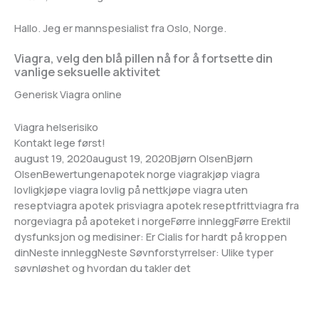
Hallo. Jeg er mannspesialist fra Oslo, Norge.
Viagra, velg den blå pillen nå for å fortsette din
vanlige seksuelle aktivitet
Innleggsnavigering
Generisk Viagra online
Viagra helserisiko
Kontakt lege først!
august 19, 2020august 19, 2020Bjørn OlsenBjørn
OlsenBewertungenapotek norge viagrakjøp viagra
lovligkjøpe viagra lovlig på nettkjøpe viagra uten
reseptviagra apotek prisviagra apotek reseptfrittviagra fra
norgeviagra på apoteket i norgeFørre innleggFørre Erektil
dysfunksjon og medisiner: Er Cialis for hardt på kroppen
dinNeste innleggNeste Søvnforstyrrelser: Ulike typer
Lagt
søvnløshet og hvordan du takler det
ut
Kategoriar