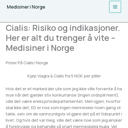
Skip
Medisiner i Norge
to
content
Cialis: Risiko og indikasjoner.
Her er alt du trenger å vite –
Medisiner i Norge
Priser På Cialis I Norge
Kjøp Viagra & Cialis fra 5 NOK per piller
Hvis det er et marked der ute som jeg ikke ville forvente å ha
mye når det gjelder stiv konkurranse (ingen ordspill ment),
ville det være ereksjonsdepartementet. Men igjen, hvorfor
skal ikke det, ED er noe som ingen mennesker noen gang vil
takle, selv om de sannsynligvis vil gjøre det på et tidspunkt i
livet. Og hvis det var meg, ville det være noe som jeg ønsker
å forebygge og behandle så snart menneskelig mulig. Vel