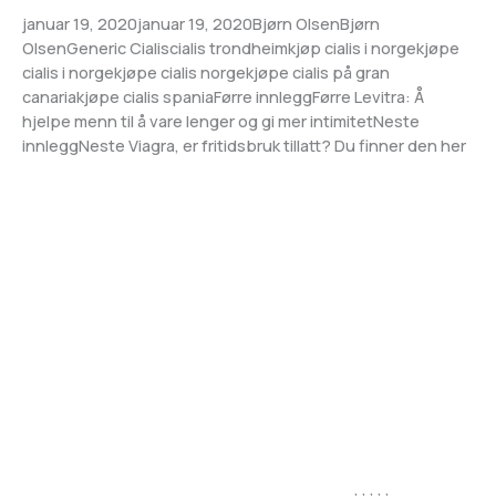
januar 19, 2020januar 19, 2020Bjørn OlsenBjørn
OlsenGeneric Cialiscialis trondheimkjøp cialis i norgekjøpe
cialis i norgekjøpe cialis norgekjøpe cialis på gran
canariakjøpe cialis spaniaFørre innleggFørre Levitra: Å
hjelpe menn til å vare lenger og gi mer intimitetNeste
Lag
innleggNeste Viagra, er fritidsbruk tillatt? Du finner den her
Kategoriar
ut
Merkelappar
, , , , ,