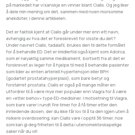
på markedet har vi kanskje en vinner blant Cialis. Og jeg liker
å dele min mening om det, sammen med noen morsomme
anekdoter, i denne artikkelen.
Det er faktisk kjent at Cialis går under mer enn ett navn,
avhengig av hva det er foreskrevet for visste du det?
Under navnet Cialis, tadalafil, brukes den til dette formålet
for å behandle ED. Det er imidlertid også kjent som Adcirca,
som er nøyaktig samme medikament, bortsett fra at det er
forskrevet av leger for å hjelpe til med å behandle pasienter
som lider av enten arteriell hypertensjon eller BPH
(godartet prostatahyperplasi), som bare betyr og
forstørret prostata. Cialis er også på mange måter en
utfordrer til å være mye mer populær enn Viagra for å være
en «etter behov» type ED-medisiner. I motsetning til Viagra,
som bare varer i rundt fire timer for å få timer etter den
innledende dosen, der du ikke får lov til å ta den igjen uten å
risikere overdosering, kan Cialis vare i opptil 36 timer, noe
som kan gi deg friheten til å delta i utenomekteskapelige
saker når du vil!