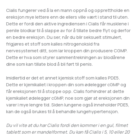
Cialis fungerer ved å la en mann oppnå og opprettholde en
ereksjon mye lettere enn de ellers ville vært i stand til uten.
Dette er fordi den aktive ingrediensen i Cialis får musklene i
penile blodkar til å slappe av for å tillate bedre flyt og derfor
en bedre ereksjon. Du ser, når du blir seksuelt stimulert,
frigjøres et stoff som kalles nitrogenoksid fra
nervesystemet ditt, som lar kroppen din produsere CGMP.
Dette er hva som styrer sammentrekningen av blodårene
dine som kan tillate blod å bli ført til penis.
Imidlertid er det et annet kjemisk stoff som kalles PDE5.
Dette er kjemikaliet i kroppen din som ødelegger cGMP og
får ereksjonen til å stoppe opp. Cialis forhindrer at dette
kjemikaliet ødelegger cGMP, noe som gjør at ereksjonen din
varer i mye lengre tid. Siden lungene også inneholder PDE5,
kan de også brukes til å behandle lungehypertensjon.
Du vil vite at du har Cialis fordi den kommer i en gul, filmet
tablett som er mandelformet. Du kan få Cialis i 5, 10 eller 20