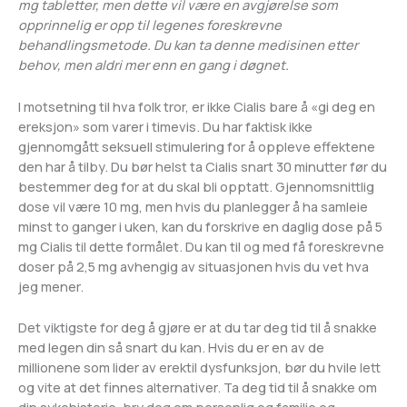
mg tabletter, men dette vil være en avgjørelse som
opprinnelig er opp til legenes foreskrevne
behandlingsmetode. Du kan ta denne medisinen etter
behov, men aldri mer enn en gang i døgnet.
I motsetning til hva folk tror, er ikke Cialis bare å «gi deg en
ereksjon» som varer i timevis. Du har faktisk ikke
gjennomgått seksuell stimulering for å oppleve effektene
den har å tilby. Du bør helst ta Cialis snart 30 minutter før du
bestemmer deg for at du skal bli opptatt. Gjennomsnittlig
dose vil være 10 mg, men hvis du planlegger å ha samleie
minst to ganger i uken, kan du forskrive en daglig dose på 5
mg Cialis til dette formålet. Du kan til og med få foreskrevne
doser på 2,5 mg avhengig av situasjonen hvis du vet hva
jeg mener.
Det viktigste for deg å gjøre er at du tar deg tid til å snakke
med legen din så snart du kan. Hvis du er en av de
millionene som lider av erektil dysfunksjon, bør du hvile lett
og vite at det finnes alternativer. Ta deg tid til å snakke om