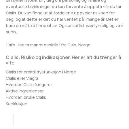
din sykehistorie, bry deg om personlig og familie og
eventuelle bivirkninger du kan forvente å oppstå når du tar
Cialis. Du kan finne ut at fordelene oppveier risikoen for
deg, og at dette er det du har ventet på i mange år. Det er
bare en måte å finne ut av. Og som alltid, vær lykkelig og vær
sunn.
Hallo. Jeg er mannspesialist fra Oslo, Norge.
Cialis: Risiko og indikasjoner. Her er alt du trenger å
vite
Innleggsnavigering
Cialis for erektil dysfunksjon i Norge
Cialis eller Viagra
Hvordan Cialis fungerer
Aktive ingredienser
Hvordan bruke Cialis
Konklusjon