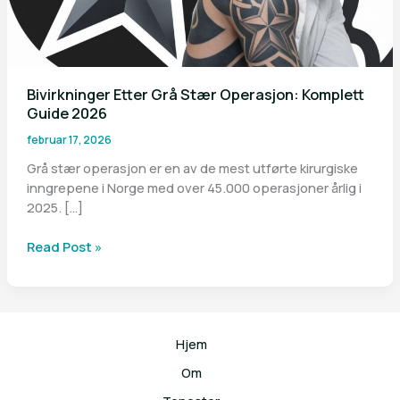
Bivirkninger Etter Grå Stær Operasjon: Komplett
Guide 2026
februar 17, 2026
Grå stær operasjon er en av de mest utførte kirurgiske
inngrepene i Norge med over 45.000 operasjoner årlig i
2025. […]
Bivirkninger
Read Post »
Etter
Grå
Stær
Operasjon:
Komplett
Hjem
Guide
Om
2026