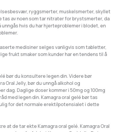
yelsesbesvær, ryggsmerter, muskelsmerter, skyllet
e tas av noen som tar nitrater for brystsmerter, da
 unngås hvis du har hjerteproblemer i blodet, en
roblemer.
lbaserte medisiner selges vanligvis som tabletter,
lige frukt smaker som kunder har en tendens til å
elé bør du konsultere legen din. Videre bør
a Oral Jelly, bør du unngå alkohol og
g per dag. Daglige doser kommer i 50mg og 100mg
åd med legen din. Kamagra oral gelé bør tas
lig for det normale erektilpotensialet i dette
kre at de tar ekte Kamagra oral gelé. Kamagra Oral