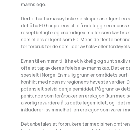
manns ego.
Derfor har farmasøytiske selskaper anerkjent en sto
det å ha ED har potensial til å ødelegge en manns 
reseptbelagte og «naturlige» midler som kan brukes
som ellers er kjent som ED. Mens de fleste behand
for forbruk for de som lider av hals- eller fordøyel
Evnen til en mann til å ha et lykkelig og sunt sexl
ofte et tap av deres følelse av mannskap. Det er da
spesielt i Norge. En mulig grunn er områdets sur
konflikt med noen av regionens høyeste verdier. Der
potensielt selvbildehjelpemiddel. På grunn av dett
penis, noe som forårsaker en ereksjon (kun med sek
alvorlig revurdere å ta dette legemidlet, og i det 
inkluderer: svimmelhet, en ereksjon som varer i mer
Det anbefales at forbrukere tar medisinen omtrent 1