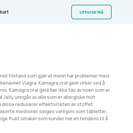
kart
Utforsk Nå
insk tilstand som gjør at menn har problemer med
rkenavnet Viagra. Kamagra oral gelé virker ved å
is. Kamagra oral gelé bør ikke tas av noen som er
al Jelly unngås av alle som er allergiske mot
 disse reduserer effektiviteten av stoffet.
lbaserte medisiner selges vanligvis som tabletter,
lige frukt smaker som kunder har en tendens til å