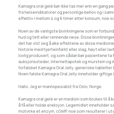
Kamagra oral gelé bør ikke tas mer enn en gang 
fra helseindikatorer og personlige behov og i sam
effektiv i mellom 4 og 6 timer etter konsum, noe s
Noen av de vanligste bivirkningene som er forbun
hud og tett eller rennende nese. Disse bivirkningen
det har vist seg å øke effektene av disse medisine
historie med hjerteinfarkt eller slag, høyt eller l
lovlig produsert, og som sådan bør pasientene ta f
auksjonssteder, internettapotek og murstein og m
forfalsket Kamagra Oral Jelly. generiske tabletter 
Noen falske Kamagra Oral Jelly inneholder giftige 
Hallo. Jeg er mannspesialist fra Oslo, Norge.
Kamagra oral gelé er en medisin som brukes til å
å få eller holde ereksjon. Legemidlet inneholder s
motvirke et enzym, cGMP, noe som resulterer i ut