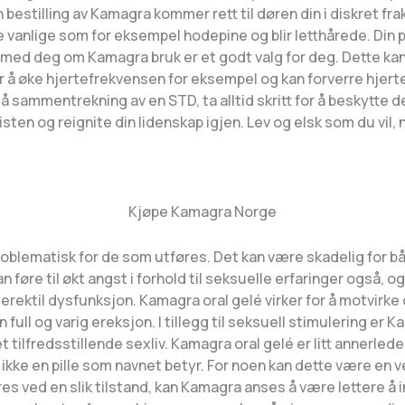
n bestilling av Kamagra kommer rett til døren din i diskret fr
de vanlige som for eksempel hodepine og blir letthårede. Di
 med deg om Kamagra bruk er et godt valg for deg. Dette kan
r å øke hjertefrekvensen for eksempel og kan forverre hjerte
 sammentrekning av en STD, ta alltid skritt for å beskytte de
sten og reignite din lidenskap igjen. Lev og elsk som du vil, nå
Kjøpe Kamagra Norge
roblematisk for de som utføres. Det kan være skadelig for b
 føre til økt angst i forhold til seksuelle erfaringer også, 
rektil dysfunksjon. Kamagra oral gelé virker for å motvirke 
n full og varig ereksjon. I tillegg til seksuell stimulering er 
lfredsstillende sexliv. Kamagra oral gelé er litt annerlede
g ikke en pille som navnet betyr. For noen kan dette være e
øres ved en slik tilstand, kan Kamagra anses å være lettere å 