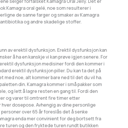
ne selger forfalsket Kamagra Oral Jelly. Det er
nok Kamagra oral gelé, noe som resulterer i
etterligne de sanne farger og smaker av Kamagra
 antibiotika og andre skadelige stoffer.
grunn av erektil dysfunksjon. Erektil dysfunksjon kan
nsker å ha en kanskje vi kan prøve igjen senere. For
e erektil dysfunksjon medisiner fordi den kommer i
dard erektil dysfunksjon piller. Du kan ta det på
det med noe, alt kommer bare ned til det du vil ha.
er paletten din. Kamagra kommer i små pakker som
e, og lett å lagre resten en gang til. Fordi den
r og varer til omtrent fire timer etter
for hver dosepose. Avhengig av dine personlige
r personer over 65 år foreslås det å senke
amagra enda mer convinient for deg bortsett fra
 spare turen og den fryktede turen rundt butikken