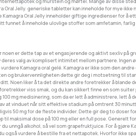
 internettapotek og murstein og mørtel. Mange av disse stede
Oral Jelly. generiske tabletter kan inneholde for mye ikke 
ske Kamagra Oral Jelly inneholder giftige ingredienser for å 
litt funnet å inneholde ulovlige stoffer som amfetamin, farlig
. For noen er dette tap av et engasjerende og aktivt sexliv på 
av deres valg av komplisert intimitet mellom partnere. Ingen ø
ør du vurdere Kamagra oral gelé. Kamagra er ikke som den andr
eten og brukervennligheten dette gir deg i motsetning til stan
r ditt. Noen liker å ta det direkte andre foretrekker å blande 
s foretrekker viss smak, og du kan sikkert finne en som suit
100 mg medisinering, som da er lett å administrere, lett å del
av at vinduet når sitt effektive stadium på omtrent 30 minutte
igvis 50 mg for de fleste individer. Dette gir deg to doser 
p til maksimal dose på 100 mg eller en full pose. Generelt fo
 du unngå alkohol, så vel som grapefruktjuice. For å gjøre K
kan du også vurdere å bestille fra et nettapotek. Hvorfor ikke