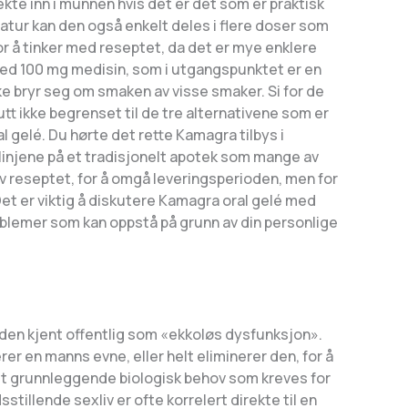
kte inn i munnen hvis det er det som er praktisk
e natur kan den også enkelt deles i flere doser som
or å tinker med reseptet, da det er mye enklere
e med 100 mg medisin, som i utgangspunktet er en
e bryr seg om smaken av visse smaker. Si for de
tt ikke begrenset til de tre alternativene som er
gelé. Du hørte det rette Kamagra tilbys i
å linjene på et tradisjonelt apotek som mange av
 av reseptet, for å omgå leveringsperioden, men for
Det er viktig å diskutere Kamagra oral gelé med
roblemer som kan oppstå på grunn av din personlige
nden kjent offentlig som «ekkoløs dysfunksjon».
er en manns evne, eller helt eliminerer den, for å
tt et grunnleggende biologisk behov som kreves for
stillende sexliv er ofte korrelert direkte til en