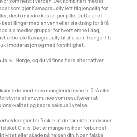
l hvor som helst i verden. Det kombinert med at
der som gjør Kamagra Jelly lett tilgjengelig for
ller, desto mindre koster per pille. Dette er et
 bestillinger med en venn eller slektning for å få
osiale medier grupper for hvert emne i dag,
vt anbefale Kamagra Jelly til alle som trenger litt
bruk i moderasjon og med forsiktighet.
ly i Norge, og du vil finne flere alternativer.
isinsk definert som manglende evne til å få eller
 forstyrre et enzym, noe som resulterer i at
jonskvalitet og bedre seksuell ytelse.
orholdsregler for å sikre at de tar ekte medisiner.
falsket Cialis. Det er mange risikoer forbundet
ktivitet eller skade på helsen din. Noen falske