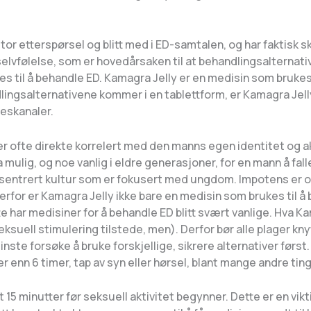
r etterspørsel og blitt med i ED-samtalen, og har faktisk ska
selvfølelse, som er hovedårsaken til at behandlingsalternativ
 til å behandle ED. Kamagra Jelly er en medisin som brukes t
lingsalternativene kommer i en tablettform, er Kamagra Jelly
seskanaler.
iv er ofte direkte korrelert med den manns egen identitet og 
 mulig, og noe vanlig i eldre generasjoner, for en mann å fal
f-sentrert kultur som er fokusert med ungdom. Impotens er 
for er Kamagra Jelly ikke bare en medisin som brukes til å be
e har medisiner for å behandle ED blitt svært vanlige. Hva K
suell stimulering tilstede, men). Derfor bør alle plager knyt
minste forsøke å bruke forskjellige, sikrere alternativer førs
 enn 6 timer, tap av syn eller hørsel, blant mange andre ting
5 minutter før seksuell aktivitet begynner. Dette er en vikt