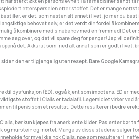
tt har sterkt økt en persons evne til å få medisiner sendt ti
ksplodert etterspørselen etter stoffet. Det er mange nettste
estiller, er det, som nesten alt annet i livet, jo mer du besti
 langsiktige behovet selv, er det verdt din fordel å kombinere
a mulig å kombinere medisinebehov med en fremmed! Det er s
me seg over, og det vil spare deg for penger! Jeg vil definiti
 å oppnå det. Akkurat som med alt annet som er godt i livet, 
iden den er tilgjengelig uten resept. Bare Google Kamagra Jel
rektil dysfunksjon (ED), også kjent som impotens. ED er med
ktigste stoffet i Cialis er tadalafil. Legemidlet virker ved å
n til penis som et resultat. Dette resulterer i bedre ereks
alis, bør kun kjøpes fra anerkjente kilder. Pasienter bør ta f
ek og murstein og mørtel. Mange av disse stedene selger for
inneholde for mye ikke nok Cialis, noe som resulterer i ineffe