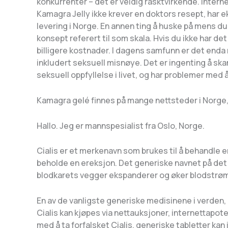
konkurrenter – det er veldig rasktvirkende. Interne
Kamagra Jelly ikke krever en doktors resept, har e
levering i Norge. En annen ting å huske på mens du b
konsept referert til som skala. Hvis du ikke har det
billigere kostnader. I dagens samfunn er det end
inkludert seksuell misnøye. Det er ingenting å skam
seksuell oppfyllelse i livet, og har problemer med
Kamagra gelé finnes på mange nettsteder i Norge, s
Hallo. Jeg er mannspesialist fra Oslo, Norge.
Cialis er et merkenavn som brukes til å behandle e
beholde en ereksjon. Det generiske navnet på det vi
blodkarets vegger ekspanderer og øker blodstrømme
En av de vanligste generiske medisinene i verden, Ci
Cialis kan kjøpes via nettauksjoner, internettapot
med å ta forfalsket Cialis. generiske tabletter kan 