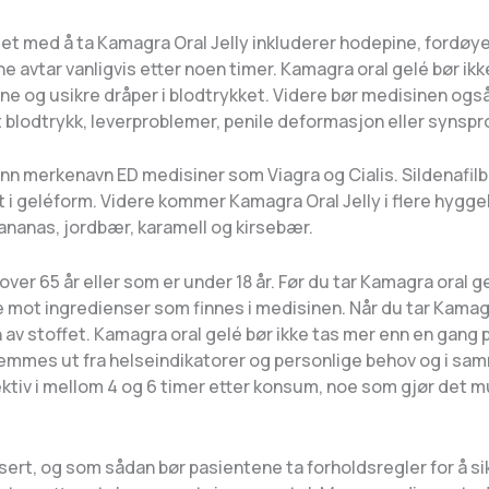
det med å ta Kamagra Oral Jelly inkluderer hodepine, fordø
e avtar vanligvis etter noen timer. Kamagra oral gelé bør ikk
ne og usikre dråper i blodtrykket. Videre bør medisinen også
avt blodtrykk, leverproblemer, penile deformasjon eller synsp
r enn merkenavn ED medisiner som Viagra og Cialis. Sildenafi
et i geléform. Videre kommer Kamagra Oral Jelly i flere hygge
 ananas, jordbær, karamell og kirsebær.
ver 65 år eller som er under 18 år. Før du tar Kamagra oral g
e mot ingredienser som finnes i medisinen. Når du tar Kamagr
n av stoffet. Kamagra oral gelé bør ikke tas mer enn en gan
mmes ut fra helseindikatorer og personlige behov og i samr
ektiv i mellom 4 og 6 timer etter konsum, noe som gjør det mu
sert, og som sådan bør pasientene ta forholdsregler for å si