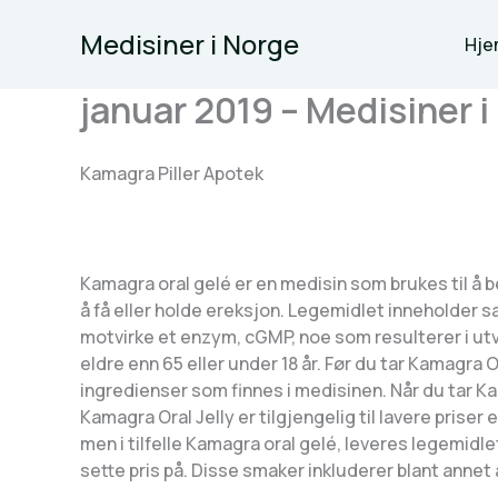
Skip
Medisiner i Norge
to
Hje
content
januar 2019 – Medisiner i
Kamagra Piller Apotek
Kamagra oral gelé er en medisin som brukes til å
å få eller holde ereksjon. Legemidlet inneholder s
motvirke et enzym, cGMP, noe som resulterer i utv
eldre enn 65 eller under 18 år. Før du tar Kamagra 
ingredienser som finnes i medisinen. Når du tar Ka
Kamagra Oral Jelly er tilgjengelig til lavere prise
men i tilfelle Kamagra oral gelé, leveres legemidl
sette pris på. Disse smaker inkluderer blant annet