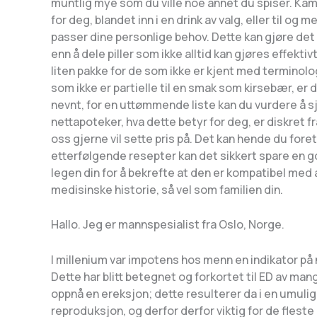
muntlig mye som du ville noe annet du spiser. Kama
for deg, blandet inn i en drink av valg, eller til o
passer dine personlige behov. Dette kan gjøre det 
enn å dele piller som ikke alltid kan gjøres effek
liten pakke for de som ikke er kjent med terminol
som ikke er partielle til en smak som kirsebær, er
nevnt, for en uttømmende liste kan du vurdere å s
nettapoteker, hva dette betyr for deg, er diskret f
oss gjerne vil sette pris på. Det kan hende du fore
etterfølgende resepter kan det sikkert spare en go
legen din for å bekrefte at den er kompatibel med 
medisinske historie, så vel som familien din.
Hallo. Jeg er mannspesialist fra Oslo, Norge.
I millenium var impotens hos menn en indikator på
Dette har blitt betegnet og forkortet til ED av ma
oppnå en ereksjon; dette resulterer da i en umuligh
reproduksjon, og derfor derfor viktig for de fleste