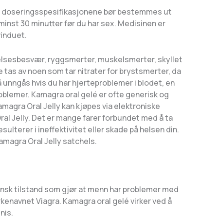
og doseringsspesifikasjonene bør bestemmes ut
inst 30 minutter før du har sex. Medisinen er
vinduet.
yelsesbesvær, ryggsmerter, muskelsmerter, skyllet
e tas av noen som tar nitrater for brystsmerter, da
 unngås hvis du har hjerteproblemer i blodet, en
problemer. Kamagra oral gelé er ofte generisk og
amagra Oral Jelly kan kjøpes via elektroniske
al Jelly. Det er mange farer forbundet med å ta
ulterer i ineffektivitet eller skade på helsen din.
amagra Oral Jelly satchels.
insk tilstand som gjør at menn har problemer med
rkenavnet Viagra. Kamagra oral gelé virker ved å
nis.