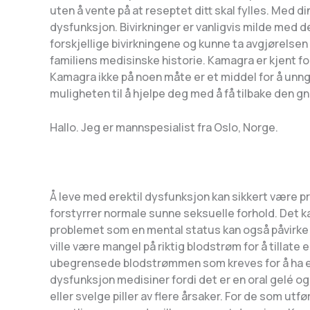
uten å vente på at reseptet ditt skal fylles. Med di
dysfunksjon. Bivirkninger er vanligvis milde med 
forskjellige bivirkningene og kunne ta avgjørelsen
familiens medisinske historie. Kamagra er kjent fo
Kamagra ikke på noen måte er et middel for å unngå
muligheten til å hjelpe deg med å få tilbake den gni
Hallo. Jeg er mannspesialist fra Oslo, Norge.
Å leve med erektil dysfunksjon kan sikkert være p
forstyrrer normale sunne seksuelle forhold. Det kan
problemet som en mental status kan også påvirke e
ville være mangel på riktig blodstrøm for å tillate e
ubegrensede blodstrømmen som kreves for å ha et ti
dysfunksjon medisiner fordi det er en oral gelé o
eller svelge piller av flere årsaker. For de som utf