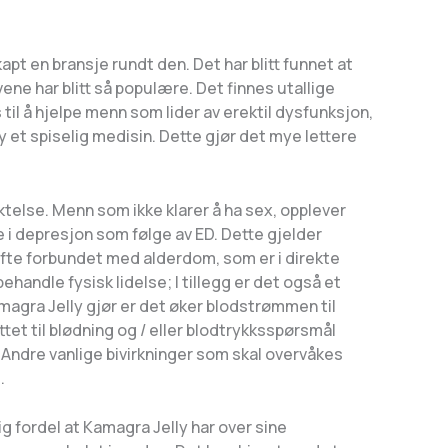
pt en bransje rundt den. Det har blitt funnet at
ene har blitt så populære. Det finnes utallige
il å hjelpe menn som lider av erektil dysfunksjon,
 et spiselig medisin. Dette gjør det mye lettere
aktelse. Menn som ikke klarer å ha sex, opplever
le i depresjon som følge av ED. Dette gjelder
ofte forbundet med alderdom, som er i direkte
handle fysisk lidelse; I tillegg er det også et
amagra Jelly gjør er det øker blodstrømmen til
tet til blødning og / eller blodtrykksspørsmål
t. Andre vanlige bivirkninger som skal overvåkes
.
ig fordel at Kamagra Jelly har over sine