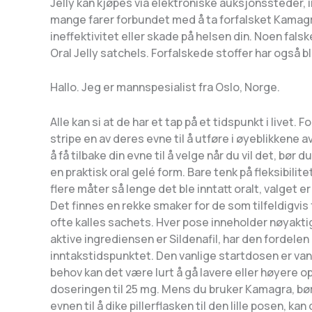
Jelly kan kjøpes via elektroniske auksjonssteder,
mange farer forbundet med å ta forfalsket Kamagra 
ineffektivitet eller skade på helsen din. Noen fal
Oral Jelly satchels. Forfalskede stoffer har også b
Hallo. Jeg er mannspesialist fra Oslo, Norge.
Alle kan si at de har et tap på et tidspunkt i livet
stripe en av deres evne til å utføre i øyeblikkene 
å få tilbake din evne til å velge når du vil det, b
en praktisk oral gelé form. Bare tenk på fleksibilit
flere måter så lenge det ble inntatt oralt, valget e
Det finnes en rekke smaker for de som tilfeldigvi
ofte kalles sachets. Hver pose inneholder nøyaktig 
aktive ingrediensen er Sildenafil, har den fordelen 
inntakstidspunktet. Den vanlige startdosen er vanl
behov kan det være lurt å gå lavere eller høyere op
doseringen til 25 mg. Mens du bruker Kamagra, bør
evnen til å dike pillerflasken til den lille posen, 