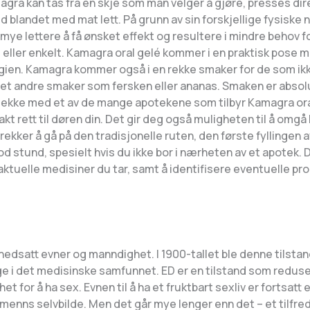
gra kan tas fra en skje som man velger å gjøre, presses dire
g med blandet med mat lett. På grunn av sin forskjellige fysisk
mye lettere å få ønsket effekt og resultere i mindre behov f
tivt eller enkelt. Kamagra oral gelé kommer i en praktisk pos
ogien. Kamagra kommer også i en rekke smaker for de som ikk
 det andre smaker som fersken eller ananas. Smaken er absolu
jekke med et av de mange apotekene som tilbyr Kamagra oral 
rakt rett til døren din. Det gir deg også muligheten til å omg
trekker å gå på den tradisjonelle ruten, den første fyllingen
d stund, spesielt hvis du ikke bor i nærheten av et apotek. 
aktuelle medisiner du tar, samt å identifisere eventuelle p
 nedsatt evner og manndighet. I 1900-tallet ble denne tilsta
nge i det medisinske samfunnet. ED er en tilstand som reduser
et for å ha sex. Evnen til å ha et fruktbart sexliv er fortsa
 menns selvbilde. Men det går mye lenger enn det – et tilfreds