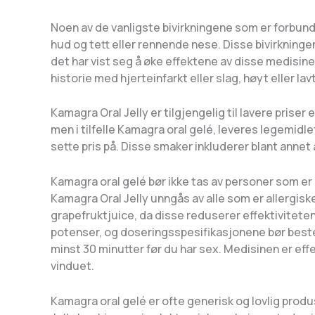
Noen av de vanligste bivirkningene som er forbun
hud og tett eller rennende nese. Disse bivirkningen
det har vist seg å øke effektene av disse medisine
historie med hjerteinfarkt eller slag, høyt eller l
Kamagra Oral Jelly er tilgjengelig til lavere prise
men i tilfelle Kamagra oral gelé, leveres legemidl
sette pris på. Disse smaker inkluderer blant annet
Kamagra oral gelé bør ikke tas av personer som er o
Kamagra Oral Jelly unngås av alle som er allergisk
grapefruktjuice, da disse reduserer effektivitete
potenser, og doseringsspesifikasjonene bør beste
minst 30 minutter før du har sex. Medisinen er eff
vinduet.
Kamagra oral gelé er ofte generisk og lovlig produ