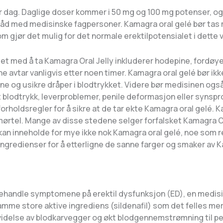
per dag. Daglige doser kommer i 50 mg og 100 mg potenser, 
råd med medisinske fagpersoner. Kamagra oral gelé bør tas m
om gjør det mulig for det normale erektilpotensialet i dette 
det med å ta Kamagra Oral Jelly inkluderer hodepine, fordø
e avtar vanligvis etter noen timer. Kamagra oral gelé bør ikk
ne og usikre dråper i blodtrykket. Videre bør medisinen også
avt blodtrykk, leverproblemer, penile deformasjon eller syns
orholdsregler for å sikre at de tar ekte Kamagra oral gelé. K
ørtel. Mange av disse stedene selger forfalsket Kamagra Or
kan inneholde for mye ikke nok Kamagra oral gelé, noe som res
ingredienser for å etterligne de sanne farger og smaker av K
 behandle symptomene på erektil dysfunksjon (ED), en medis
amme store aktive ingrediens (sildenafil) som det felles me
videlse av blodkarvegger og økt blodgennemstrømning til pe