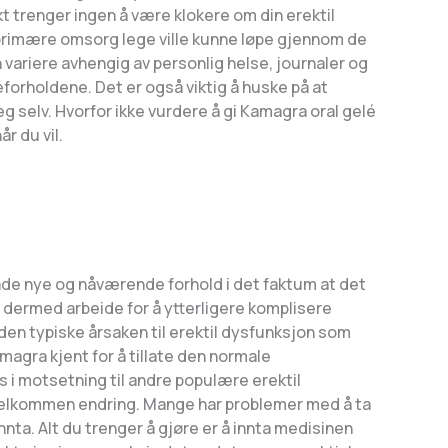
akt trenger ingen å være klokere om din erektil
n primære omsorg lege ville kunne løpe gjennom de
 variere avhengig av personlig helse, journaler og
forholdene. Det er også viktig å huske på at
g selv. Hvorfor ikke vurdere å gi Kamagra oral gelé
r du vil.
åde nye og nåværende forhold i det faktum at det
og dermed arbeide for å ytterligere komplisere
den typiske årsaken til erektil dysfunksjon som
Kamagra kjent for å tillate den normale
s i motsetning til andre populære erektil
n velkommen endring. Mange har problemer med å ta
innta. Alt du trenger å gjøre er å innta medisinen