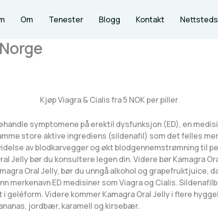
m
Om
Tenester
Blogg
Kontakt
Nettsteds
 Norge
Kjøp Viagra & Cialis fra 5 NOK per piller
 behandle symptomene på erektil dysfunksjon (ED), en medis
amme store aktive ingrediens (sildenafil) som det felles me
idelse av blodkarvegger og økt blodgennemstrømning til pen
Oral Jelly bør du konsultere legen din. Videre bør Kamagra Or
magra Oral Jelly, bør du unngå alkohol og grapefruktjuice, da
r enn merkenavn ED medisiner som Viagra og Cialis. Sildenafi
et i geléform. Videre kommer Kamagra Oral Jelly i flere hygge
 ananas, jordbær, karamell og kirsebær.